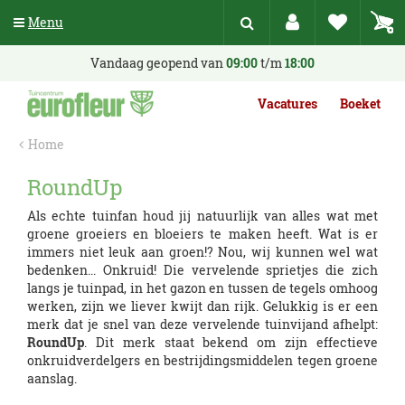
G
Menu
a
n
a
Vandaag geopend van
09:00
t/m
18:00
a
r
Vacatures
Boeket
c
o
Home
n
t
RoundUp
e
n
Als echte tuinfan houd jij natuurlijk van alles wat met
t
groene groeiers en bloeiers te maken heeft. Wat is er
immers niet leuk aan groen!? Nou, wij kunnen wel wat
bedenken... Onkruid! Die vervelende sprietjes die zich
langs je tuinpad, in het gazon en tussen de tegels omhoog
werken, zijn we liever kwijt dan rijk. Gelukkig is er een
merk dat je snel van deze vervelende tuinvijand afhelpt:
RoundUp
. Dit merk staat bekend om zijn effectieve
onkruidverdelgers en bestrijdingsmiddelen tegen groene
aanslag.