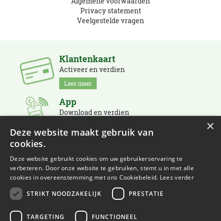
Algemene voorwaarden
Privacy statement
Veelgestelde vragen
Klantenkaart
Activeer en verdien
Lees meer
App
Download en verdien
×
Lees meer
Deze website maakt gebruik van
cookies.
Nieuwsbrief
Schrijf je in en blijf op de hoogte
Deze website gebruikt cookies om uw gebruikerservaring te
verbeteren. Door onze website te gebruiken, stemt u in met alle
Lees meer
cookies in overeenstemming met ons Cookiebeleid.
Lees verder
STRIKT NOODZAKELIJK
PRESTATIE
TARGETING
FUNCTIONEEL