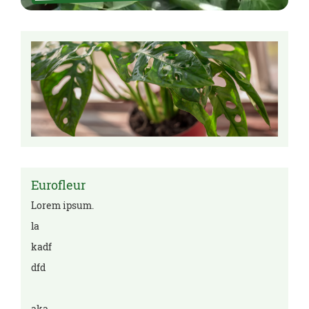
Eurofleur
Lorem ipsum.
la
kadf
dfd
aka