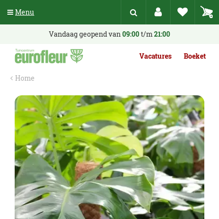
G
Menu
a
n
a
Vandaag geopend van
09:00
t/m
21:00
a
r
Vacatures
Boeket
c
o
Home
n
t
e
n
t