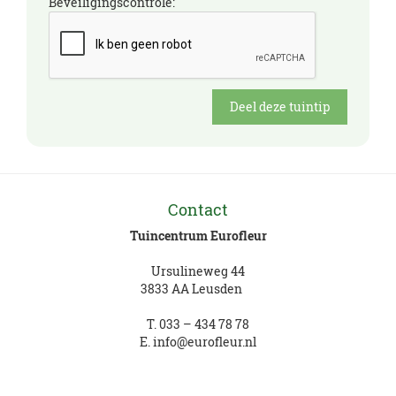
Beveiligingscontrole:
Contact
Tuincentrum Eurofleur
Ursulineweg 44
3833 AA Leusden
T.
033 – 434 78 78
E.
info@eurofleur.nl