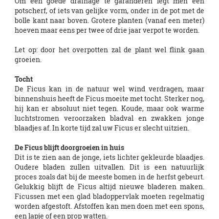
Om een goede drainage te garanderen legt men een
potscherf, of iets van gelijke vorm, onder in de pot met de
bolle kant naar boven. Grotere planten (vanaf een meter)
hoeven maar eens per twee of drie jaar verpot te worden.
Let op: door het overpotten zal de plant wel flink gaan
groeien.
Tocht
De Ficus kan in de natuur wel wind verdragen, maar
binnenshuis heeft de Ficus moeite met tocht. Sterker nog,
hij kan er absoluut niet tegen. Koude, maar ook warme
luchtstromen veroorzaken bladval en zwakken jonge
blaadjes af. In korte tijd zal uw Ficus er slecht uitzien.
De Ficus blijft doorgroeien in huis
Dit is te zien aan de jonge, iets lichter gekleurde blaadjes.
Oudere bladen zullen uitvallen. Dit is een natuurlijk
proces zoals dat bij de meeste bomen in de herfst gebeurt.
Gelukkig blijft de Ficus altijd nieuwe bladeren maken.
Ficussen met een glad bladoppervlak moeten regelmatig
worden afgestoft. Afstoffen kan men doen met een spons,
een lapje of een prop watten.