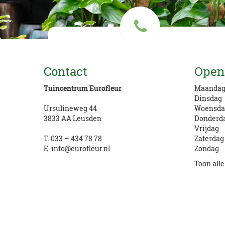
Vragen? Bel ons
Contact
Open
033 434 78 78
Tuincentrum Eurofleur
Maanda
Dinsdag
Ursulineweg 44
Woensda
3833 AA Leusden
Donderd
Vrijdag
T.
033 – 434 78 78
Zaterdag
E.
info@eurofleur.nl
Zondag
Toon all