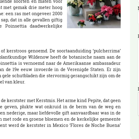
llende soorten en maten voor
aat met gemak drie meter hoog
ae: een ras met ongeveer 2000
ap, dat in alle gevallen giftig
 Poinsettia daadwerkelijke
 of kerstroos genoemd. De soortaanduiding ‘pulcherrima’
e plantkundige Wildenow heeft de botanische naam aan de
oinsettia is vernoemd naar de Amerikaanse ambassadeur
van de 19e eeuw invoerde in de Verenigde Staten. Er zijn
n gele schutbladen die stervormig gerangschikt zijn om de
l van kleur.
de kerstster met Kerstmis. Het arme kind Pepite, dat geen
e geven, plukte wat onkruid in de berm van de weg en
en nederige, maar liefdevolle gift aanvaardbaar was in de
en met rode en groene bloemen en de kerkelijke gemeente
nt werd de kerstster in Mexico ‘Flores de Noche Buena’