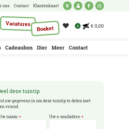
r ons
Contact
Klantenkaart
Vacatures
€ 0,00
Boeket
s
Cadeaubon
Dier
Meer
Contact
eel deze tuintip
ul uw gegevens in om deze tuintip te delen met
en vriend.
Uw naam:
Uw e-mailadres:
*
*