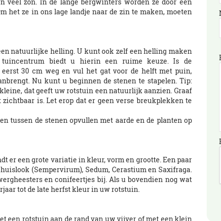
n veel zon. In de lange bergwinters worden ze door een
 het ze in ons lage landje naar de zin te maken, moeten
 een natuurlijke helling. U kunt ook zelf een helling maken
 tuincentrum biedt u hierin een ruime keuze. Is de
 eerst 30 cm weg en vul het gat voor de helft met puin,
brengt. Nu kunt u beginnen de stenen te stapelen. Tip:
kleine, dat geeft uw rotstuin een natuurlijk aanzien. Graaf
t zichtbaar is. Let erop dat er geen verse breukplekken te
en tussen de stenen opvullen met aarde en de planten op
t er een grote variatie in kleur, vorm en grootte. Een paar
n huislook (Sempervirum), Sedum, Cerastium en Saxifraga.
ergheesters en conifeertjes bij. Als u bovendien nog wat
aar tot de late herfst kleur in uw rotstuin.
t een rotstuin aan de rand van uw vijver of met een klein