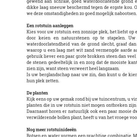
gewend aan schrale, goed waterdoorlatende grond e
dikke laag sneeuw beschermd tegen de ergste kou. Om
we deze omstandigheden zo goed mogelijk nabootsen.
Een rotstuin aanleggen
Kies voor uw rotstuin een zonnige plek, het liefst op
door keien en natuurstenen op te stapelen. Uw
waterdoorlatendheid van de grond slecht, graaf dan
waarop u een laag met wit zand vermengde aarde aan
gebruik liever een paar grote brokken steen dan veel 
de stenen gedeeltelijk in en zorg dat de mooiste kan
zien zijn, want steen verweert heel langzaam.
Is uw berglandschap naar uw zin, dan kunt u de kier
hun plek zetten.
De planten
Kijk eens op uw gemak rond bij uw tuincentrum, u vind
planten die in uw rotstuin niet mogen ontbreken zij
Daarnaast horen er natuurlijk ook een paar mooie dw
verwilderende bollen plant, heeft u van het vroege voorj
Nog meer rotstuinideeën
Rotsen en water vormen een prachtige combinatie. Me