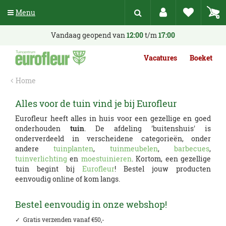
G
Menu
a
n
a
Vandaag geopend van
12:00
t/m
17:00
a
r
Vacatures
Boeket
c
o
Home
n
t
Alles voor de tuin vind je bij Eurofleur
e
n
Eurofleur heeft alles in huis voor een gezellige en goed
t
onderhouden
tuin
. De afdeling 'buitenshuis' is
onderverdeeld in verscheidene categorieën, onder
andere
tuinplanten
,
tuinmeubelen
,
barbecues
,
tuinverlichting
en
moestuinieren
. Kortom, een gezellige
tuin begint bij
Eurofleur
! Bestel jouw producten
eenvoudig online of kom langs.
Bestel eenvoudig in onze webshop!
✓ Gratis verzenden vanaf €50,-