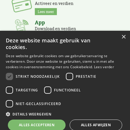
Activeer en verdien
Lees meer
App
Download en verdien
×
Lees meer
Deze website maakt gebruik van
cookies.
Nieuwsbrief
Schrijf je in en blijf op de hoogte
Deze website gebruikt cookies om uw gebruikerservaring te
verbeteren. Door onze website te gebruiken, stemt u in met alle
Lees meer
cookies in overeenstemming met ons Cookiebeleid.
Lees verder
STRIKT NOODZAKELIJK
PRESTATIE
TARGETING
FUNCTIONEEL
NIET-GECLASSIFICEERD
© Eurofleur
Green Solutions
DETAILS WEERGEVEN
Tuincentrum Overzicht
ALLES ACCEPTEREN
ALLES AFWIJZEN
Privacy Policy