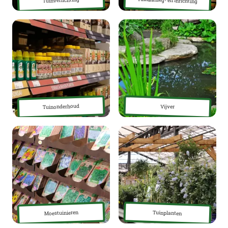
Tuinaanleg- en inrichting
Tuinverlichting
Tuinonderhoud
Vijver
Moestuinieren
Tuinplanten