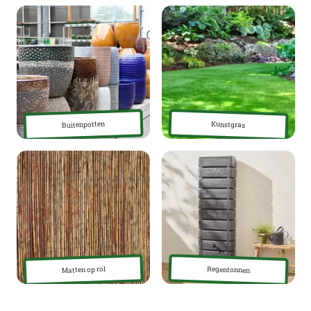
Buitenpotten
Kunstgras
Matten op rol
Regentonnen