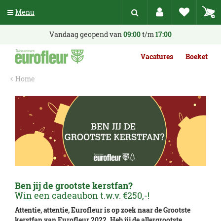
G
Menu
a
n
a
Vandaag geopend van
09:00
t/m
17:00
a
r
Vacatures
Boeket
c
o
Home
n
t
e
n
t
Ben jij de grootste kerstfan?
Win een cadeaubon t.w.v. €250,-!
Attentie, attentie, Eurofleur is op zoek naar de Grootste
kerstfan van Eurofleur 2022. Heb jij de allergrootste