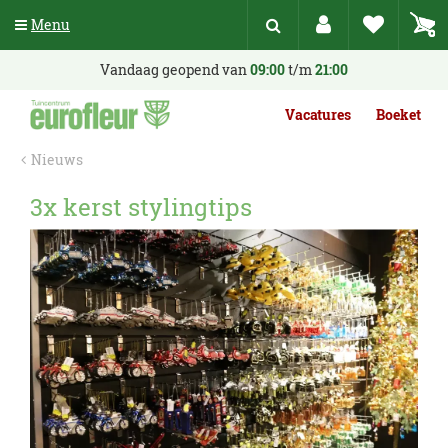
G
Menu
a
n
a
Vandaag geopend van
09:00
t/m
21:00
a
r
Vacatures
Boeket
c
o
Nieuws
n
t
3x kerst stylingtips
e
n
t