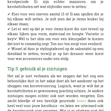
kerstperiode. Er zijn echter manieren om je
kerstattributen nét wat stijlvoller neer te zetten:
✔ Kies voor een oneven aantal (3 of 5) aan spullen die je
bij elkaar wilt zetten. Je zult zien dat je items leuker bij
elkaar staan;
✔ Let er wel op dat je voor items kiest die niet teveel op
elkaar lijken qua vorm, materiaal en hoogte. Variatie is
key!✔ Wél is het slim om voor een kleurpallet te kiezen
dat niet te rommelig oogt. Ton-sur-ton zorgt voor eenheid.
✔ Wissel af door je stylingtafereel op de salontafel op een
dienblad te zetten, terwijl je op het dressoir weer kiest
voor wat accessoires onder een stolp.
Tip 3: gebruik al je zintuigen
Het zal je niet verbazen als we zeggen dat het oog een
behoorlijke duit in het zakje doet als het aankomt op het
shoppen van kerstversiering. Logisch, want je wilt dat je
kerstattributen er gewoonweg prachtig uitzien. Je andere
zintuigen mogen echter ook niet worden vergeten. Een
zacht kleedje of een heerlijk geurende
kaars
doen ook
heel veel voor jouw kersthuis - en laten we uiteraard ook
de kerstmuziek niet vergeten. Wie is er stiekem niet dol