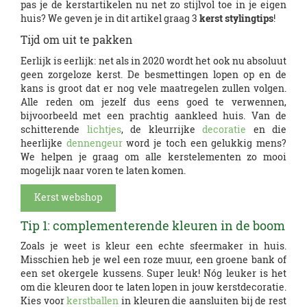
pas je de kerstartikelen nu net zo stijlvol toe in je eigen
huis? We geven je in dit artikel graag 3
kerst stylingtips
!
Tijd om uit te pakken
Eerlijk is eerlijk: net als in 2020 wordt het ook nu absoluut
geen zorgeloze kerst. De besmettingen lopen op en de
kans is groot dat er nog vele maatregelen zullen volgen.
Alle reden om jezelf dus eens goed te verwennen,
bijvoorbeeld met een prachtig aankleed huis. Van de
schitterende
lichtjes
, de kleurrijke
decoratie
en die
heerlijke
dennengeur
word je toch een gelukkig mens?
We helpen je graag om alle kerstelementen zo mooi
mogelijk naar voren te laten komen.
Kerst webshop
Tip 1: complementerende kleuren in de boom
Zoals je weet is kleur een echte sfeermaker in huis.
Misschien heb je wel een roze muur, een groene bank of
een set okergele kussens. Super leuk! Nóg leuker is het
om die kleuren door te laten lopen in jouw kerstdecoratie.
Kies voor
kerstballen
in kleuren die aansluiten bij de rest