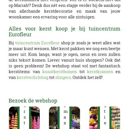
op Mariah!? Denk dus nét een stapje verder bij de aankoop
van allerhande kerstdecoratie en maak van jouw
woonkamer een ervaring voor alle zintuigen.
Alles voor kerst koop je bij tuincentrum
Eurofleur
Bij
tuincentrum Eurofleur
shop je zoals je weet alles wat
K
je maar kunt wensen. Met kerst pakken we nog een beetje
e
meer uit. Kom langs, want je ogen, neus en oren zullen
r
niks tekort komen. Liever vanuit huis shoppen? Ook dat
s
is geen probleem! De webshop staat vol met fantastisch
t
kerstitems: van
kunstkerstbomen
tot
kerstkransen
en
d
van
kerstverlichting
tot
slingers
. Ontdek het zelf!
e
c
o
K
L
r
Bezoek de webshop
e
e
a
r
m
t
s
a
i
t
x
e