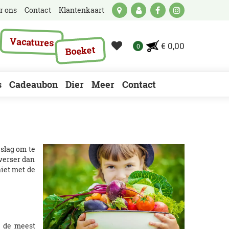
r ons
Contact
Klantenkaart
Vacatures
€ 0,00
Boeket
s
Cadeaubon
Dier
Meer
Contact
 slag om te
 verser dan
niet met de
p de meest