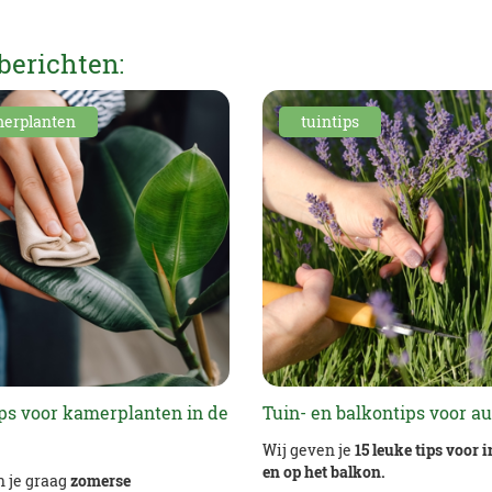
berichten:
erplanten
tuintips
ips voor kamerplanten in de
Tuin- en balkontips voor a
Wij geven je
15 leuke tips voor i
en op het balkon.
n je graag
zomerse