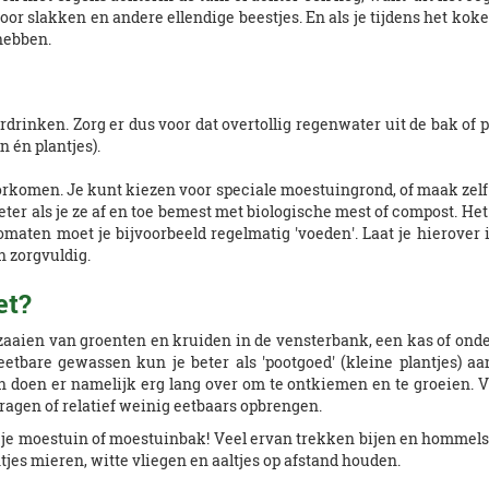
or slakken en andere ellendige beestjes. En als je tijdens het kok
hebben.
drinken. Zorg er dus voor dat overtollig regenwater uit de bak of 
n én plantjes).
oorkomen. Je kunt kiezen voor speciale moestuingrond, of maak zel
eter als je ze af en toe bemest met biologische mest of compost. H
tomaten moet je bijvoorbeeld regelmatig 'voeden'. Laat je hierove
n zorgvuldig.
et?
aaien van groenten en kruiden in de vensterbank, een kas of onder
etbare gewassen kun je beter als 'pootgoed' (kleine plantjes) aa
en doen er namelijk erg lang over om te ontkiemen en te groeien. V
ragen of relatief weinig eetbaars opbrengen.
ij je moestuin of moestuinbak! Veel ervan trekken bijen en hommels a
es mieren, witte vliegen en aaltjes op afstand houden.