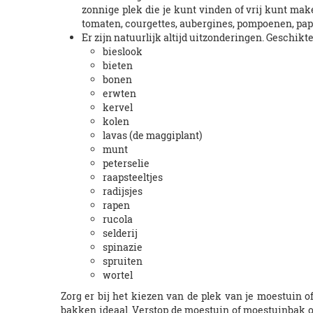
zonnige plek die je kunt vinden of vrij kunt mak
tomaten, courgettes, aubergines, pompoenen, pa
Er zijn natuurlijk altijd uitzonderingen. Geschikt
bieslook
bieten
bonen
erwten
kervel
kolen
lavas (de maggiplant)
munt
peterselie
raapsteeltjes
radijsjes
rapen
rucola
selderij
spinazie
spruiten
wortel
Zorg er bij het kiezen van de plek van je moestuin o
bakken ideaal. Verstop de moestuin of moestuinbak ook 