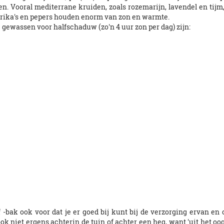
en. Vooral mediterrane kruiden, zoals rozemarijn, lavendel en tij
prika's en pepers houden enorm van zon en warmte.
e gewassen voor halfschaduw (zo'n 4 uur zon per dag) zijn:
f -bak ook voor dat je er goed bij kunt bij de verzorging ervan e
niet ergens achterin de tuin of achter een heg, want 'uit het oog i