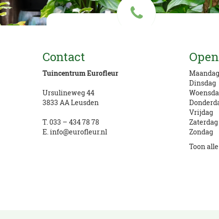
Vragen? Bel ons
Contact
Open
033 434 78 78
Tuincentrum Eurofleur
Maanda
Dinsdag
Ursulineweg 44
Woensda
3833 AA Leusden
Donderd
Vrijdag
T.
033 – 434 78 78
Zaterdag
E.
info@eurofleur.nl
Zondag
Toon all