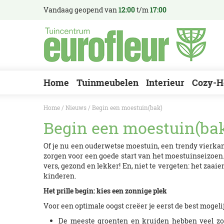
Ga
Vandaag geopend van
12:00
t/m
17:00
naar
content
Home
Tuinmeubelen
Interieur
Cozy-H
Home
Nieuws
Begin een moestuin(bak)
Begin een moestuin(ba
Of je nu een ouderwetse moestuin, een trendy vierkant
zorgen voor een goede start van het moestuinseizoen. 
vers, gezond en lekker! En, niet te vergeten: het zaai
kinderen.
Het prille begin: kies een zonnige plek
Voor een optimale oogst creëer je eerst de best moge
De meeste groenten en kruiden hebben veel zon 