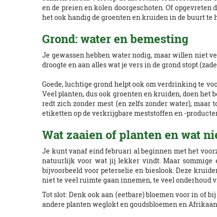
en de preien en kolen doorgeschoten. Of opgevreten do
het ook handig de groenten en kruiden in de buurt te 
Grond: water en bemesting
Je gewassen hebben water nodig, maar willen niet ver
droogte en aan alles wat je vers in de grond stopt (zade
Goede, luchtige grond helpt ook om verdrinking te v
Veel planten, dus ook groenten en kruiden, doen het b
redt zich zonder mest (en zelfs zonder water), maar 
etiketten op de verkrijgbare meststoffen en -producte
Wat zaaien of planten en wat ni
Je kunt vanaf eind februari al beginnen met het voorz
natuurlijk voor wat jij lekker vindt. Maar sommige e
bijvoorbeeld voor peterselie en bieslook. Deze kruid
niet te veel ruimte gaan innemen, te veel onderhoud v
Tot slot: Denk ook aan (eetbare) bloemen voor in of b
andere planten weglokt en goudsbloemen en Afrikaantj