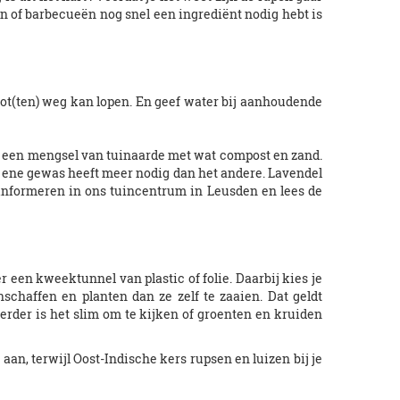
en of barbecueën nog snel een ingrediënt nodig hebt is
pot(ten) weg kan lopen. En geef water bij aanhoudende
f een mengsel van tuinaarde met wat compost en zand.
et ene gewas heeft meer nodig dan het andere. Lavendel
r informeren in ons tuincentrum in Leusden en lees de
 een kweektunnel van plastic of folie. Daarbij kies je
nschaffen en planten dan ze zelf te zaaien. Dat geldt
erder is het slim om te kijken of groenten en kruiden
an, terwijl Oost-Indische kers rupsen en luizen bij je