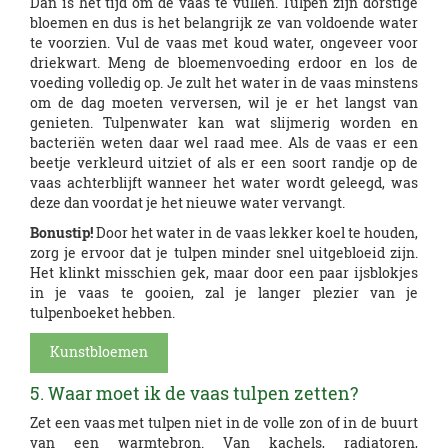
Dan is het tijd om de vaas te vullen. Tulpen zijn dorstige
bloemen en dus is het belangrijk ze van voldoende water
te voorzien. Vul de vaas met koud water, ongeveer voor
driekwart. Meng de bloemenvoeding erdoor en los de
voeding volledig op. Je zult het water in de vaas minstens
om de dag moeten verversen, wil je er het langst van
genieten. Tulpenwater kan wat slijmerig worden en
bacteriën weten daar wel raad mee. Als de vaas er een
beetje verkleurd uitziet of als er een soort randje op de
vaas achterblijft wanneer het water wordt geleegd, was
deze dan voordat je het nieuwe water vervangt.
Bonustip!
Door het water in de vaas lekker koel te houden,
zorg je ervoor dat je tulpen minder snel uitgebloeid zijn.
Het klinkt misschien gek, maar door een paar ijsblokjes
in je vaas te gooien, zal je langer plezier van je
tulpenboeket hebben.
Kunstbloemen
5. Waar moet ik de vaas tulpen zetten?
Zet een vaas met tulpen niet in de volle zon of in de buurt
van een warmtebron. Van kachels, radiatoren,