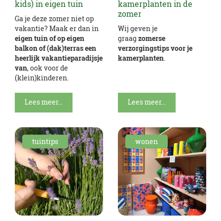
kids) in eigen tuin
kamerplanten in de
zomer
Ga je deze zomer niet op
vakantie? Maak er dan in
Wij geven je
eigen tuin of op eigen
graag
zomerse
balkon of (dak)terras een
verzorgingstips voor je
heerlijk vakantieparadijsje
kamerplanten
.
van
, ook voor de
(klein)kinderen.
Lees meer...
Lees meer...
tuintips
wonen