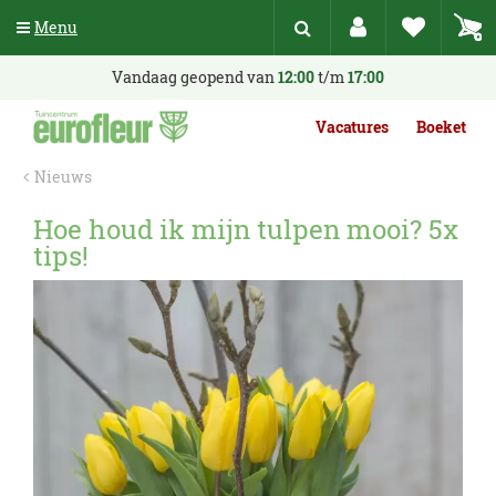
G
Menu
a
n
a
Vandaag geopend van
12:00
t/m
17:00
a
r
Vacatures
Boeket
c
o
Nieuws
n
t
Hoe houd ik mijn tulpen mooi? 5x
e
tips!
n
t