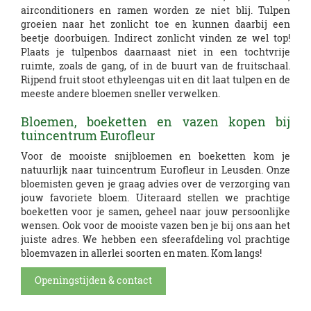
airconditioners en ramen worden ze niet blij. Tulpen
groeien naar het zonlicht toe en kunnen daarbij een
beetje doorbuigen. Indirect zonlicht vinden ze wel top!
Plaats je tulpenbos daarnaast niet in een tochtvrije
ruimte, zoals de gang, of in de buurt van de fruitschaal.
Rijpend fruit stoot ethyleengas uit en dit laat tulpen en de
meeste andere bloemen sneller verwelken.
Bloemen, boeketten en vazen kopen bij
tuincentrum Eurofleur
Voor de mooiste snijbloemen en boeketten kom je
natuurlijk naar tuincentrum Eurofleur in Leusden. Onze
bloemisten geven je graag advies over de verzorging van
jouw favoriete bloem. Uiteraard stellen we prachtige
boeketten voor je samen, geheel naar jouw persoonlijke
wensen. Ook voor de mooiste vazen ben je bij ons aan het
juiste adres. We hebben een sfeerafdeling vol prachtige
K
B
K
bloemvazen in allerlei soorten en maten. Kom langs!
a
i
u
m
n
n
Openingstijden & contact
e
n
s
r
e
t