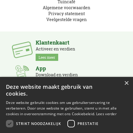
Tuincafé
Algemene voorwaarden
Privacy statement
Veelgestelde vragen
Klantenkaart
Activeer en verdien
Lees meer
App
Download en verdien
×
Lees meer
Deze website maakt gebruik van
cookies.
Nieuwsbrief
Schrijf je in en blijf op de hoogte
Deze website gebruikt cookies om uw gebruikerservaring te
verbeteren. Door onze website te gebruiken, stemt u in met alle
Lees meer
cookies in overeenstemming met ons Cookiebeleid.
Lees verder
STRIKT NOODZAKELIJK
PRESTATIE