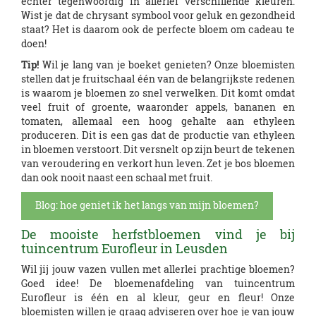
echter tegenwoordig in allerlei verschillende kleuren.
Wist je dat de chrysant symbool voor geluk en gezondheid
staat? Het is daarom ook de perfecte bloem om cadeau te
doen!
Tip!
Wil je lang van je boeket genieten? Onze bloemisten
stellen dat je fruitschaal één van de belangrijkste redenen
is waarom je bloemen zo snel verwelken. Dit komt omdat
veel fruit of groente, waaronder appels, bananen en
tomaten, allemaal een hoog gehalte aan ethyleen
produceren. Dit is een gas dat de productie van ethyleen
in bloemen verstoort. Dit versnelt op zijn beurt de tekenen
van veroudering en verkort hun leven. Zet je bos bloemen
dan ook nooit naast een schaal met fruit.
Blog: hoe geniet ik het langs van mijn bloemen?
De mooiste herfstbloemen vind je bij
tuincentrum Eurofleur in Leusden
Wil jij jouw vazen vullen met allerlei prachtige bloemen?
Goed idee! De bloemenafdeling van tuincentrum
Eurofleur is één en al kleur, geur en fleur! Onze
bloemisten willen je graag adviseren over hoe je van jouw