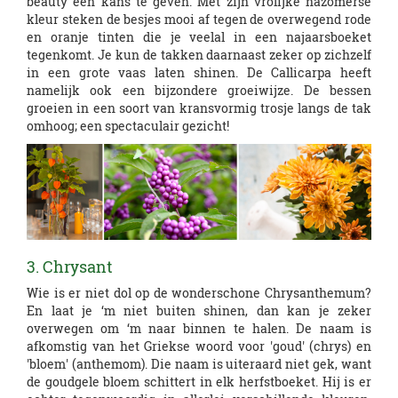
beauty een kans te geven. Met zijn vrolijke nazomerse
kleur steken de besjes mooi af tegen de overwegend rode
en oranje tinten die je veelal in een najaarsboeket
tegenkomt. Je kun de takken daarnaast zeker op zichzelf
in een grote vaas laten shinen. De Callicarpa heeft
namelijk ook een bijzondere groeiwijze. De bessen
groeien in een soort van kransvormig trosje langs de tak
omhoog; een spectaculair gezicht!
3. Chrysant
Wie is er niet dol op de wonderschone Chrysanthemum?
En laat je ‘m niet buiten shinen, dan kan je zeker
overwegen om ‘m naar binnen te halen. De naam is
afkomstig van het Griekse woord voor 'goud' (chrys) en
'bloem' (anthemom). Die naam is uiteraard niet gek, want
de goudgele bloem schittert in elk herfstboeket. Hij is er