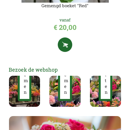
Gemengd boeket "Red"
vanaf
€
20
,
00
K
u
n
s
B
t
o
b
B
e
l
l
k
o
o
e
Bezoek de webshop
e
e
t
m
m
t
e
e
e
n
n
n