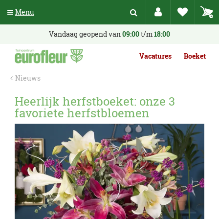
G
Menu
a
n
a
Vandaag geopend van
09:00
t/m
18:00
a
r
Vacatures
Boeket
c
o
Nieuws
n
t
Heerlijk herfstboeket: onze 3
e
favoriete herfstbloemen
n
t