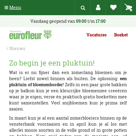
G
Menu
a
n
a
Vandaag geopend van
09:00
t/m
17:00
a
r
Vacatures
Boeket
c
o
Nieuws
n
t
Zo begin je een pluktuin!
e
n
Wat is er nu fijner dan een zomerlang bloemen om je
t
heen? Liefst zowel binnen als buiten. De oplossing:
een
pluktuin of bloemenborder
! Zelfs in een paar grote bakken
op je balkon kun je een kleurrijke bloemenzee creeëren
waar je je eigen, verse én praktisch gratis boeketten mee
kunt samenstellen. Veel snijbloemen kun je prima zelf
zaaien.
In maart kun je al een aantal zomerbloeiers binnen op de
vensterbank voorzaaien en in april kun je al los met
allerlei mooie soorten in de volle grond of in grote potten