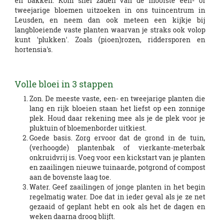
en bakken. Kom snel zaden van de mooiste een- of
tweejarige bloemen uitzoeken in ons tuincentrum in
Leusden, en neem dan ook meteen een kijkje bij
langbloeiende vaste planten waarvan je straks ook volop
kunt 'plukken'. Zoals (pioen)rozen, riddersporen en
hortensia's.
Volle bloei in 3 stappen
Zon. De meeste vaste, een- en tweejarige planten die
lang en rijk bloeien staan het liefst op een zonnige
plek. Houd daar rekening mee als je de plek voor je
pluktuin of bloemenborder uitkiest.
Goede basis. Zorg ervoor dat de grond in de tuin,
(verhoogde) plantenbak of vierkante-meterbak
onkruidvrij is. Voeg voor een kickstart van je planten
en zaailingen nieuwe tuinaarde, potgrond of compost
aan de bovenste laag toe.
Water. Geef zaailingen of jonge planten in het begin
regelmatig water. Doe dat in ieder geval als je ze net
gezaaid of geplant hebt en ook als het de dagen en
weken daarna droog blijft.