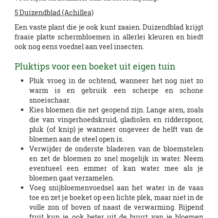
5 Duizendblad (Achillea)
Een vaste plant die je ook kunt zaaien. Duizendblad krijgt
fraaie platte schermbloemen in allerlei kleuren en biedt
ook nog eens voedsel aan veel insecten.
Pluktips voor een boeket uit eigen tuin
Pluk vroeg in de ochtend, wanneer het nog niet zo
warm is en gebruik een scherpe en schone
snoeischaar.
Kies bloemen die net geopend zijn. Lange aren, zoals
die van vingerhoedskruid, gladiolen en ridderspoor,
pluk (of knip) je wanneer ongeveer de helft van de
bloemen aan de steel open is.
Verwijder de onderste bladeren van de bloemstelen
en zet de bloemen zo snel mogelijk in water. Neem
eventueel een emmer of kan water mee als je
bloemen gaat verzamelen.
Voeg snijbloemenvoedsel aan het water in de vaas
toe en zet je boeket op een lichte plek, maar niet in de
volle zon of boven of naast de verwarming. Rijpend
fruit kun je ook beter uit de buurt van je bloemen