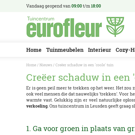
Ga
Vandaag geopend van
09:00
t/m
18:00
naar
content
Home
Tuinmeubelen
Interieur
Cozy-H
Home
Nieuws
Creëer schaduw in een 'coole' tuin
Creëer schaduw in een '
Er is geen peil meer te trekken op het weer. Het zo
ook veel mensen die dat nauwelijks 'trekken'. Voor he
warmte vast. Gelukkig zijn er veel natuurlijke opl
verkoeling
. Ons tuincentrum in Leusden geeft graag s
1. Ga voor groen in plaats van gr