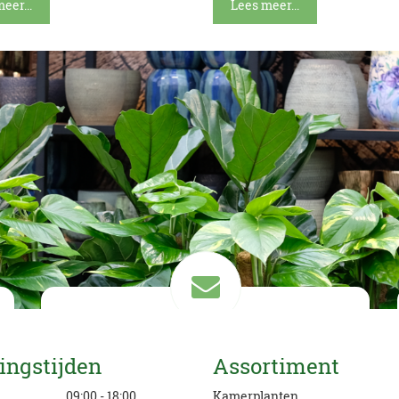
eer...
Lees meer...
Mail ons
ingstijden
Assortiment
info@eurofleur.nl
g
09:00 - 18:00
Kamerplanten