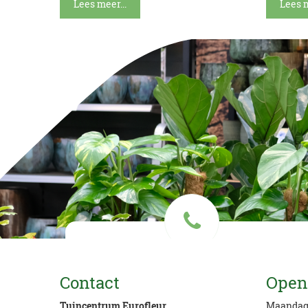
Lees meer...
Lees m
Vragen? Bel ons
Contact
Open
033 434 78 78
Tuincentrum Eurofleur
Maanda