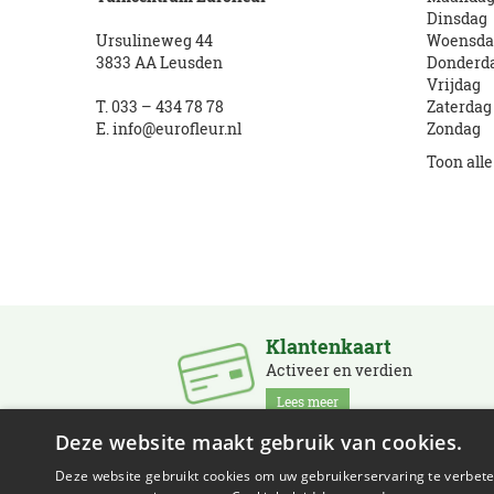
Dinsdag
Ursulineweg 44
Woensda
3833 AA Leusden
Donderd
Vrijdag
T.
033 – 434 78 78
Zaterdag
E.
info@eurofleur.nl
Zondag
Toon all
Klantenkaart
Activeer en verdien
Lees meer
Deze website maakt gebruik van cookies.
Deze website gebruikt cookies om uw gebruikerservaring te verbeter