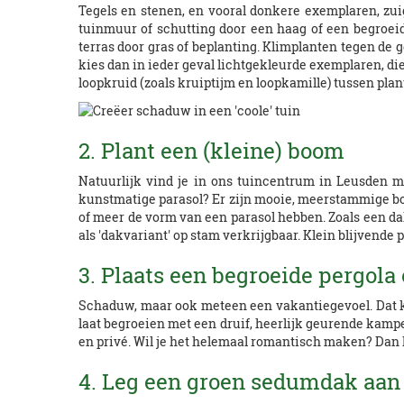
Tegels en stenen, en vooral donkere exemplaren, zui
tuinmuur of schutting door een haag of een begroeid
terras door gras of beplanting. Klimplanten tegen de ge
kies dan in ieder geval lichtgekleurde exemplaren, di
loopkruid (zoals kruiptijm en loopkamille) tussen plant
2. Plant een (kleine) boom
Natuurlijk vind je in ons tuincentrum in Leusden m
kunstmatige parasol? Er zijn mooie, meerstammige bo
of meer de vorm van een parasol hebben. Zoals een dak
als 'dakvariant' op stam verkrijgbaar. Klein blijvende 
3. Plaats een begroeide pergola
Schaduw, maar ook meteen een vakantiegevoel. Dat krij
laat begroeien met een druif, heerlijk geurende kampe
en privé. Wil je het helemaal romantisch maken? Dan h
4. Leg een groen sedumdak aan