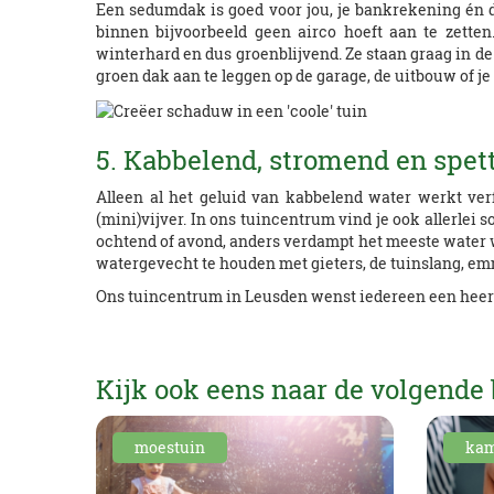
Een sedumdak is goed voor jou, je bankrekening én de
binnen bijvoorbeeld geen airco hoeft aan te zette
winterhard en dus groenblijvend. Ze staan graag in de
groen dak aan te leggen op de garage, de uitbouw of je 
5. Kabbelend, stromend en spet
Alleen al het geluid van kabbelend water werkt ver
(mini)vijver. In ons tuincentrum vind je ook allerlei 
ochtend of avond, anders verdampt het meeste water 
watergevecht te houden met gieters, de tuinslang, em
Ons tuincentrum in Leusden wenst iedereen een heerli
Kijk ook eens naar de volgende 
moestuin
kam