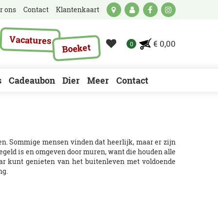
r ons
Contact
Klantenkaart
Vacatures
€ 0,00
Boeket
s
Cadeaubon
Dier
Meer
Contact
en. Sommige mensen vinden dat heerlijk, maar er zijn
etegeld is en omgeven door muren, want die houden alle
aar kunt genieten van het buitenleven met voldoende
ng.