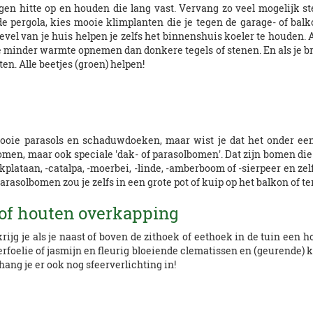
gen hitte op en houden die lang vast. Vervang zo veel mogelijk 
e pergola, kies mooie klimplanten die je tegen de garage- of bal
vel van je huis helpen je zelfs het binnenshuis koeler te houden. Als
e minder warmte opnemen dan donkere tegels of stenen. En als je b
en. Alle beetjes (groen) helpen!
ooie parasols en schaduwdoeken, maar wist je dat het onder een
men, maar ook speciale 'dak- of parasolbomen'. Dat zijn bomen die
plataan, -catalpa, -moerbei, -linde, -amberboom of -sierpeer en zel
parasolbomen zou je zelfs in een grote pot of kuip op het balkon of t
 of houten overkapping
g je als je naast of boven de zithoek of eethoek in de tuin een ho
rfoelie of jasmijn en fleurig bloeiende clematissen en (geurende) 
ang je er ook nog sfeerverlichting in!