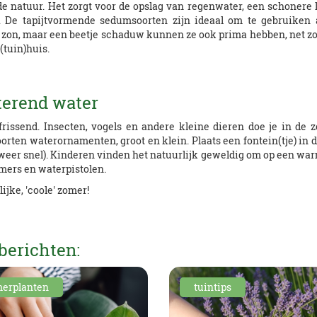
 natuur. Het zorgt voor de opslag van regenwater, een schonere lu
n. De tapijtvormende sedumsoorten zijn ideaal om te gebruiken 
 zon, maar een beetje schaduw kunnen ze ook prima hebben, net zoal
(tuin)huis.
terend water
frissend. Insecten, vogels en andere kleine dieren doe je in de 
soorten waterornamenten, groot en klein. Plaats een fontein(tje) in
weer snel). Kinderen vinden het natuurlijk geweldig om op een war
mers en waterpistolen.
jke, 'coole' zomer!
berichten:
erplanten
tuintips