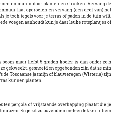
stenen en muren door planten en struiken. Vervang de
konmuur laat opgroeien en vervang (een deel van) het
 je toch tegels voor je terras of paden in de tuin wilt,
rede voegen aanhoudt kun je daar leuke rotsplantjes of
 boom maar liefst 5 graden koeler is dan onder zo'n
 zo gekweekt, gesnoeid en opgebonden zijn dat ze min
fs de Toscaanse jasmijn of blauweregen (Wisteria) zijn
erras kunnen planten.
uten pergola of vrijstaande overkapping plaatst die je
klimrozen. En je zit zo bovendien meteen lekker intiem