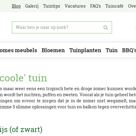
Blog
Galerij
Tuintips
Vacatures
FAQ's
Tuincafé
Ove
omes meubels
Bloemen
Tuinplanten
Tuin
BBQ'
coole' tuin
u zo maar weer eens een tropisch hete en droge zomer kunnen word
n wordt het zuchten, puffen en zweten. Vooral als je tuin geheel b
ossingen om ervoor te zorgen dat je in de zomer niet wegsmelt, m
limme 5 slimme oplossingen voor tuin en balkon tegen oververhitti
ijs (of zwart)