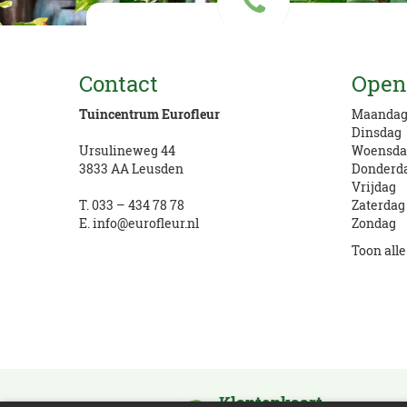
Vragen? Bel ons
Contact
Open
033 434 78 78
Tuincentrum Eurofleur
Maanda
Dinsdag
Ursulineweg 44
Woensda
3833 AA Leusden
Donderd
Vrijdag
T.
033 – 434 78 78
Zaterdag
E.
info@eurofleur.nl
Zondag
Toon all
Klantenkaart