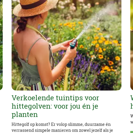
Verkoelende tuintips voor
hittegolven: voor jou én je
planten
W
w
Hittegolf op komst? Er volop slimme, duurzame én
verrassend simpele manieren om zowel jezelf als je