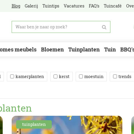
Blog
Galerij
Tuintips
Vacatures
FAQ's
Tuincafé
Ove
omes meubels
Bloemen
Tuinplanten
Tuin
BBQ'
d
kamerplanten
kerst
moestuin
trends
planten
tuinplanten