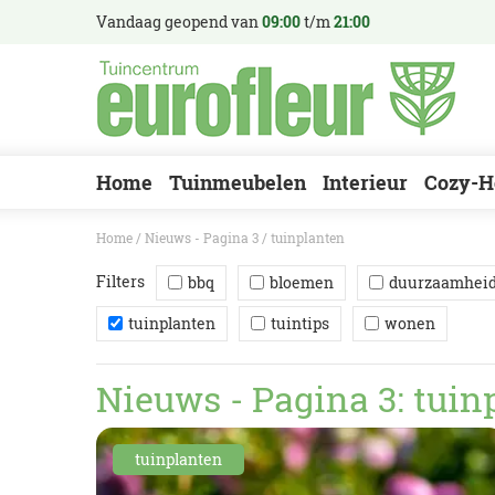
Ga
Vandaag geopend van
09:00
t/m
21:00
naar
content
Home
Tuinmeubelen
Interieur
Cozy-H
Home
Nieuws - Pagina 3
tuinplanten
Filters
bbq
bloemen
duurzaamhei
tuinplanten
tuintips
wonen
Nieuws - Pagina 3: tuin
tuinplanten