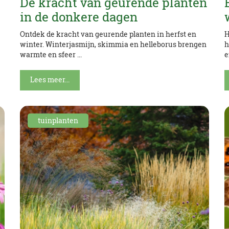
De kracht van geurende planten
in de donkere dagen
Ontdek de kracht van geurende planten in herfst en
H
winter. Winterjasmijn, skimmia en helleborus brengen
h
warmte en sfeer ...
e
Lees meer...
tuinplanten