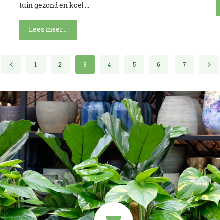
tuin gezond en koel ...
Lees meer...
1
2
3
4
5
6
7