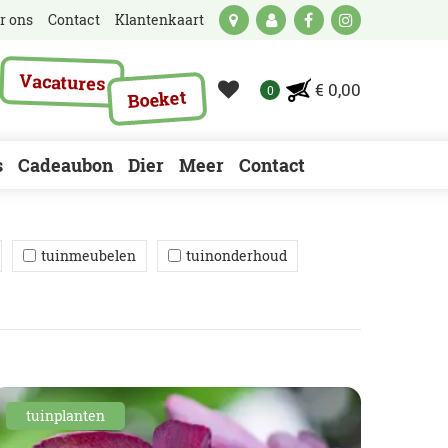
r ons
Contact
Klantenkaart
Vacatures
€ 0,00
Boeket
s
Cadeaubon
Dier
Meer
Contact
tuinmeubelen
tuinonderhoud
tuinplanten