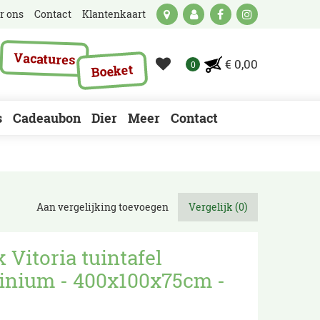
r ons
Contact
Klantenkaart
Vacatures
€ 0,00
Boeket
s
Cadeaubon
Dier
Meer
Contact
Aan vergelijking toevoegen
Vergelijk (0)
 Vitoria tuintafel
inium - 400x100x75cm -