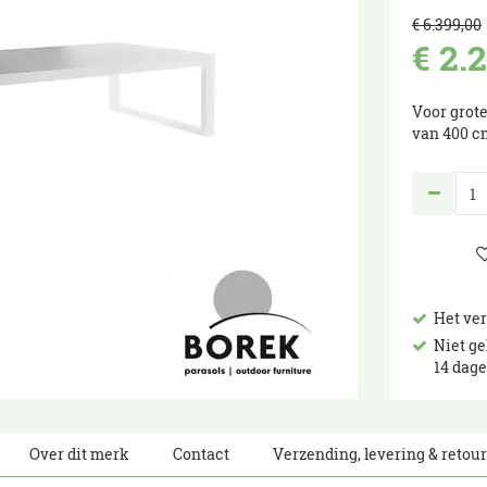
€
6.399
,
00
€
2.
Voor grote
van 400 c
Het ve
Niet ge
14 dag
Over dit merk
Contact
Verzending, levering & retou