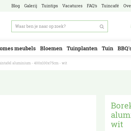
Blog
Galerij
Tuintips
Vacatures
FAQ's
Tuincafé
Ove
omes meubels
Bloemen
Tuinplanten
Tuin
BBQ'
tuintafel aluminium - 400x100x75cm - wit
Borek
alum
wit