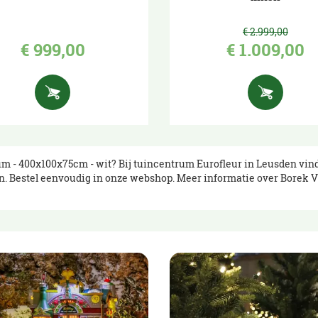
€
2.999
,
00
€
999
,
00
€
1.009
,
00
um - 400x100x75cm - wit? Bij tuincentrum Eurofleur in Leusden vind
n. Bestel eenvoudig in onze webshop. Meer informatie over Borek V