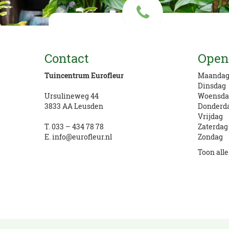
Vragen? Bel ons
Contact
Open
033 434 78 78
Tuincentrum Eurofleur
Maanda
Dinsdag
Ursulineweg 44
Woensda
3833 AA Leusden
Donderd
Vrijdag
T.
033 – 434 78 78
Zaterdag
E.
info@eurofleur.nl
Zondag
Toon all