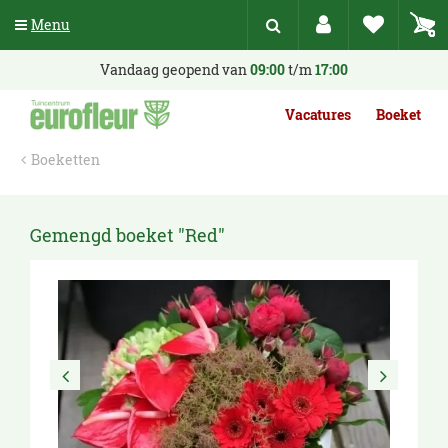
G
Menu
a
n
a
Vandaag geopend van
09:00
t/m
17:00
a
r
Vacatures
Boeket
c
o
Boeketten
n
t
e
n
Gemengd boeket "Red"
t