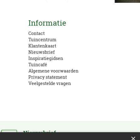
Kom langs!
Informatie
Openingstijden en route
Contact
Tuincentrum
Klantenkaart
Nieuwsbrief
Inspiratiegidsen
Tuincafé
Algemene voorwaarden
Privacy statement
Veelgestelde vragen
Nieuwsbrief
×
Schrijf je in en blijf op de hoogte