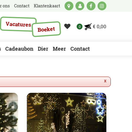
r ons
Contact
Klantenkaart
Vacatures
€ 0,00
Boeket
s
Cadeaubon
Dier
Meer
Contact
x