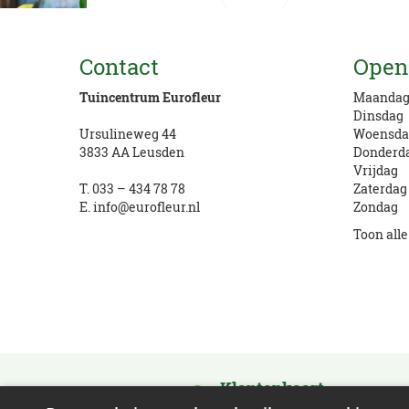
Vragen? Bel ons
Contact
Open
033 434 78 78
Tuincentrum Eurofleur
Maanda
Dinsdag
Ursulineweg 44
Woensda
3833 AA Leusden
Donderd
Vrijdag
T.
033 – 434 78 78
Zaterdag
E.
info@eurofleur.nl
Zondag
Toon all
Klantenkaart
Activeer en verdien