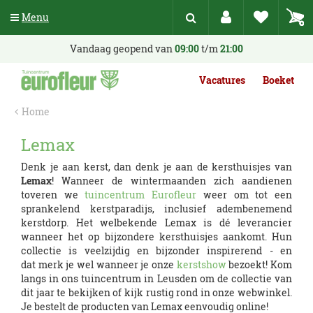
G
Menu
a
n
a
Vandaag geopend van
09:00
t/m
21:00
a
r
Vacatures
Boeket
c
o
Home
n
t
Lemax
e
n
Denk je aan kerst, dan denk je aan de kersthuisjes van
t
Lemax
! Wanneer de wintermaanden zich aandienen
toveren we
tuincentrum Eurofleur
weer om tot een
sprankelend kerstparadijs, inclusief adembenemend
kerstdorp. Het welbekende Lemax is dé leverancier
wanneer het op bijzondere kersthuisjes aankomt. Hun
collectie is veelzijdig en bijzonder inspirerend - en
dat merk je wel wanneer je onze
kerstshow
bezoekt! Kom
langs in ons tuincentrum in Leusden om de collectie van
dit jaar te bekijken of kijk rustig rond in onze webwinkel.
Je bestelt de producten van Lemax eenvoudig online!