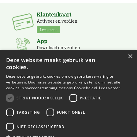
Klantenkaart
Activeer en verdien
Lees meer
App
Download en verdien
×
Lees meer
Deze website maakt gebruik van
cookies.
Nieuwsbrief
Schrijf je in en blijf op de hoogte
Deze website gebruikt cookies om uw gebruikerservaring te
verbeteren. Door onze website te gebruiken, stemt u in met alle
Lees meer
cookies in overeenstemming met ons Cookiebeleid.
Lees verder
STRIKT NOODZAKELIJK
PRESTATIE
TARGETING
FUNCTIONEEL
NIET-GECLASSIFICEERD
© Eurofleur
Green Solutions