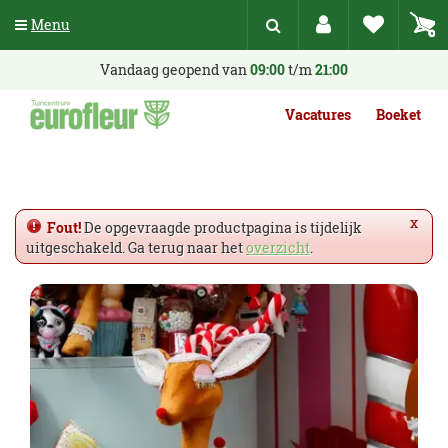
G
Menu
a
n
a
Vandaag geopend van
09:00
t/m
21:00
a
r
Vacatures
Boeket
c
o
n
t
e
x
Fout!
De opgevraagde productpagina is tijdelijk
n
uitgeschakeld. Ga terug naar het
overzicht
.
t