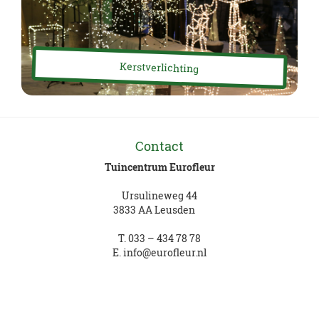
Kerstverlichting
Contact
Tuincentrum Eurofleur
Ursulineweg 44
3833 AA Leusden
T.
033 – 434 78 78
E.
info@eurofleur.nl