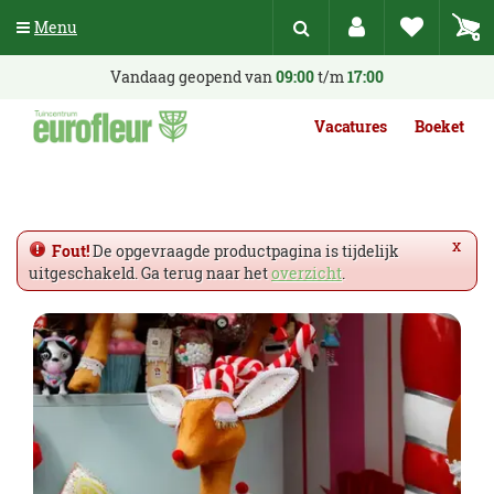
G
Menu
a
n
a
Vandaag geopend van
09:00
t/m
17:00
a
r
Vacatures
Boeket
c
o
n
t
e
x
Fout!
De opgevraagde productpagina is tijdelijk
n
uitgeschakeld. Ga terug naar het
overzicht
.
t