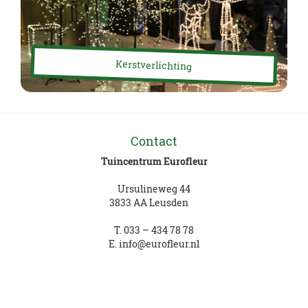
Kerstverlichting
Contact
Tuincentrum Eurofleur
Ursulineweg 44
3833 AA Leusden
T.
033 – 434 78 78
E.
info@eurofleur.nl