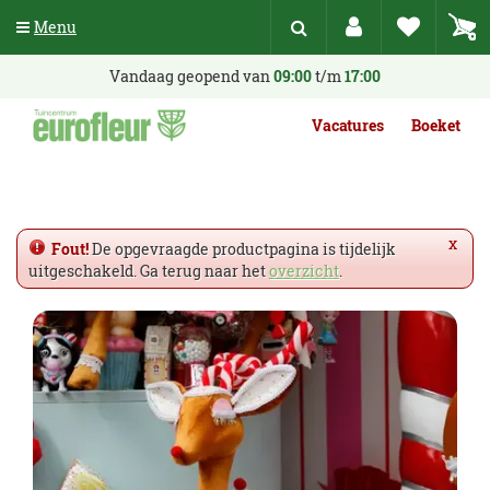
G
Menu
a
n
a
Vandaag geopend van
09:00
t/m
17:00
a
r
Vacatures
Boeket
c
o
n
t
e
x
Fout!
De opgevraagde productpagina is tijdelijk
n
uitgeschakeld. Ga terug naar het
overzicht
.
t