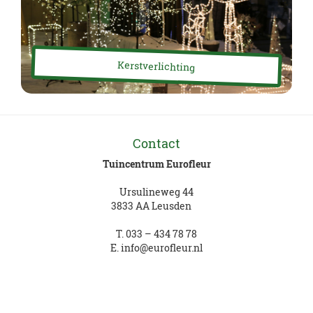
Kerstverlichting
Contact
Tuincentrum Eurofleur
Ursulineweg 44
3833 AA Leusden
T.
033 – 434 78 78
E.
info@eurofleur.nl