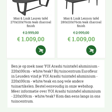
Max & Luuk Lauren tafel
Max & Luuk Lennon tafel
270x110x76cm teak charcoal
280x110x76cm teak charcoal
finish
finish
€
2.999
,
00
€
2.999
,
00
€
1.009
,
00
€
1.009
,
00
Ben je op zoek naar YOI Arashi tuintafel aluminium -
220x100cm - white/teak? Bij tuincentrum Eurofleur
in Leusden vind je YOI Arashi tuintafel aluminium -
220x100cm - white/teak en nog vele andere
tuinartikelen. Bestel eenvoudig in onze webshop.
Meer informatie over YOI Arashi tuintafel aluminium
- 220x100cm - white/teak? Kom dan eens langs in ons
tuincentrum.