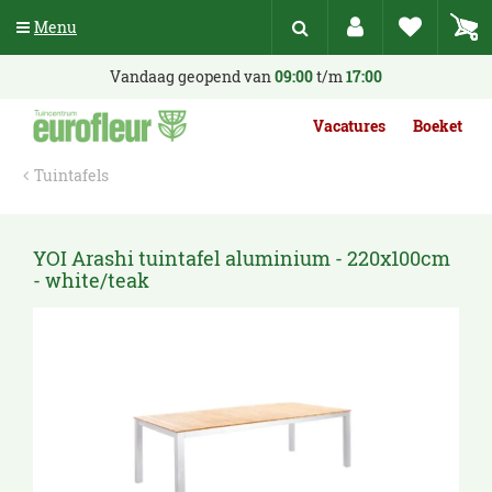
G
Menu
a
n
a
Vandaag geopend van
09:00
t/m
17:00
a
r
Vacatures
Boeket
c
o
Tuintafels
n
t
e
n
YOI Arashi tuintafel aluminium - 220x100cm
t
- white/teak