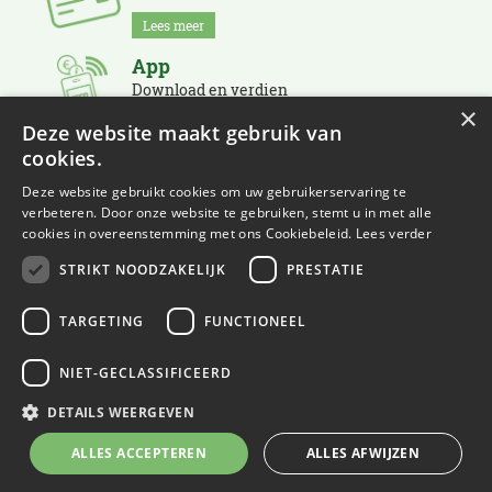
Lees meer
App
Download en verdien
×
Lees meer
Deze website maakt gebruik van
cookies.
Nieuwsbrief
Schrijf je in en blijf op de hoogte
Deze website gebruikt cookies om uw gebruikerservaring te
verbeteren. Door onze website te gebruiken, stemt u in met alle
Lees meer
cookies in overeenstemming met ons Cookiebeleid.
Lees verder
STRIKT NOODZAKELIJK
PRESTATIE
TARGETING
FUNCTIONEEL
NIET-GECLASSIFICEERD
© Eurofleur
Green Solutions
DETAILS WEERGEVEN
Tuincentrum Overzicht
ALLES ACCEPTEREN
ALLES AFWIJZEN
Privacy Policy