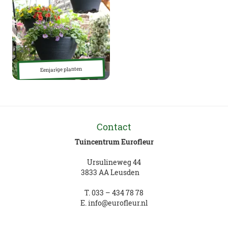
Eenjarige planten
Contact
Tuincentrum Eurofleur
Ursulineweg 44
3833 AA Leusden
T.
033 – 434 78 78
E.
info@eurofleur.nl