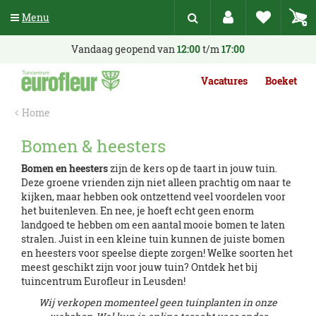
G
Menu
a
n
a
Vandaag geopend van
12:00
t/m
17:00
a
r
Vacatures
Boeket
c
o
Home
n
t
Bomen & heesters
e
n
Bomen en heesters
zijn de kers op de taart in jouw tuin.
t
Deze groene vrienden zijn niet alleen prachtig om naar te
kijken, maar hebben ook ontzettend veel voordelen voor
het buitenleven. En nee, je hoeft echt geen enorm
landgoed te hebben om een aantal mooie bomen te laten
stralen. Juist in een kleine tuin kunnen de juiste bomen
en heesters voor speelse diepte zorgen! Welke soorten het
meest geschikt zijn voor jouw tuin? Ontdek het bij
tuincentrum Eurofleur in Leusden!
Wij verkopen momenteel geen tuinplanten in onze