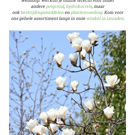
webshop. Wel kun je online terecht voor onder
andere
potgrond
,
hydrokorrels
, maar
ook
bestrijdingsmiddelen
en
plantenvoeding
. Kom voor
ons gehele assortiment langs in onze
winkel in Leusden
.