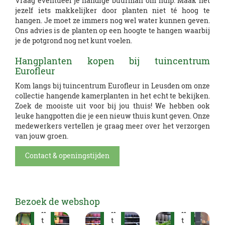
Vraag eventueel je handige buurman om hulp. Maak het
jezelf iets makkelijker door planten niet té hoog te
hangen. Je moet ze immers nog wel water kunnen geven.
Ons advies is de planten op een hoogte te hangen waarbij
B
je de potgrond nog net kunt voelen.
l
o
Hangplanten kopen bij tuincentrum
e
G
Eurofleur
i
r
Kom langs bij tuincentrum Eurofleur in Leusden om onze
e
o
collectie hangende kamerplanten in het echt te bekijken.
n
e
Zoek de mooiste uit voor bij jou thuis! We hebben ook
d
n
leuke hangpotten die je een nieuw thuis kunt geven. Onze
e
e
medewerkers vertellen je graag meer over het verzorgen
K
k
k
van jouw groen.
a
a
a
m
m
m
Contact & openingstijden
e
e
e
r
r
r
p
p
p
l
l
l
a
a
a
Bezoek de webshop
n
n
n
t
t
t