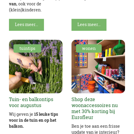
van
, ook voor de
(klein)kinderen.
Lees meer...
Lees meer...
tuintips
wonen
Tuin- en balkontips
Shop deze
voor augustus
woonaccessoires nu
met 30% korting bij
Wij geven je
15 leuke tips
Eurofleur
voor in de tuin en op het
balkon.
Ben je toe aan een frisse
update van je interieur?