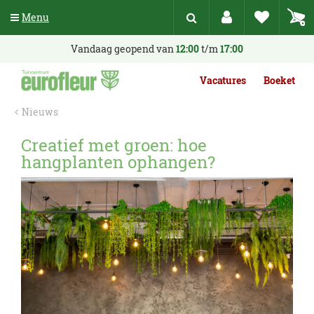
G
Menu
a
n
a
Vandaag geopend van
12:00
t/m
17:00
a
r
Vacatures
Boeket
c
o
Nieuws
n
t
Creatief met groen: hoe
e
hangplanten ophangen?
n
t