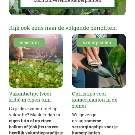
Kijk ook eens naar de volgende berichten:
moestuin
kamerplanten
Vakantietips (voor
Opfristips voor
kids) in eigen tuin
kamerplanten in de
zomer
Ga je deze zomer niet op
vakantie? Maak er dan in
Wij geven je
eigen tuin of op eigen
graag
zomerse
balkon of (dak)terras een
verzorgingstips voor je
heerlijk vakantieparadijsje
kamerplanten
.