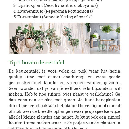
Lipstickplant (Aeschynanthus lobbyanus)
Zwanenkruid (Peperomia Rotundifolia)
Erwtenplant (Senecio ‘String of pearls’)
Tip 1: boven de eettafel
De keukentafel is voor velen dé plek waar het gezin
quality time met elkaar doorbrengt en waar goede
gesprekken met familie en vrienden worden gevoerd.
Geen wonder dat je van je eethoek iets bijzonders wil
maken. Heb je nog ruimte over naast je verlichting? Ga
dan eens aan de slag met groen. Je kunt hangplanten
direct met een haak aan het plafond bevestigen of een lat
of stok over de breedte ophangen waar je op speelse wijze
allerlei kleine plantjes aan hangt. Je kunt ook een simpel
houten frame maken waar je de potjes van de planten in
zet. Gaas kan je hier eventueel bij helpen.