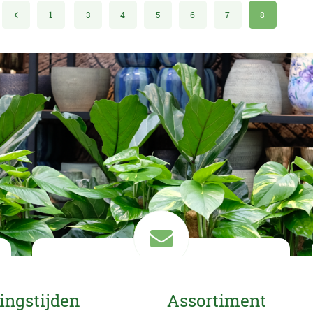
1
3
4
5
6
7
8
Mail ons
ingstijden
Assortiment
info@eurofleur.nl