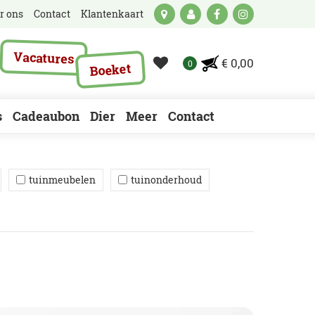
r ons
Contact
Klantenkaart
Vacatures
€ 0,00
Boeket
s
Cadeaubon
Dier
Meer
Contact
tuinmeubelen
tuinonderhoud