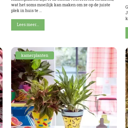
wat het soms moeilijk kan maken om ze op de juiste
G
plek in huis te ...
J
k
Lees meer...
kamerplanten