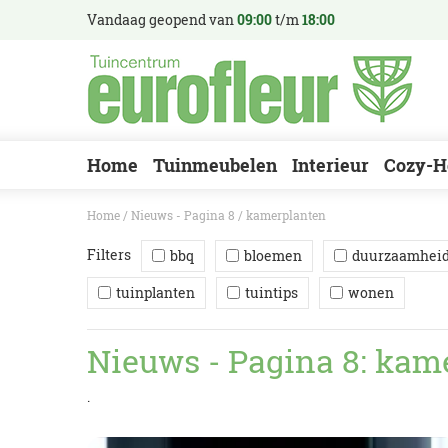
Ga
Vandaag geopend van
09:00
t/m
18:00
naar
content
Home
Tuinmeubelen
Interieur
Cozy-H
Home
Nieuws - Pagina 8
kamerplanten
Filters
bbq
bloemen
duurzaamhei
tuinplanten
tuintips
wonen
Nieuws - Pagina 8: kam
.