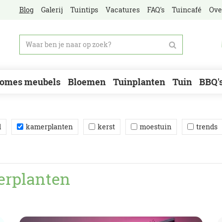
Blog
Galerij
Tuintips
Vacatures
FAQ's
Tuincafé
Ove
omes meubels
Bloemen
Tuinplanten
Tuin
BBQ'
d
kamerplanten
kerst
moestuin
trends
erplanten