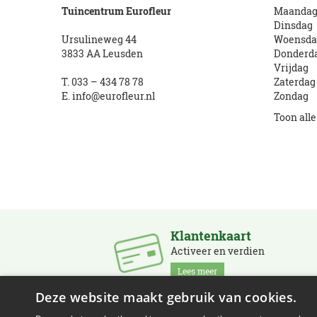
Tuincentrum Eurofleur
Maanda
Dinsdag
Ursulineweg 44
Woensda
3833 AA Leusden
Donderd
Vrijdag
T.
033 – 434 78 78
Zaterdag
E.
info@eurofleur.nl
Zondag
Toon all
Klantenkaart
Activeer en verdien
Lees meer
Deze website maakt gebruik van cookies.