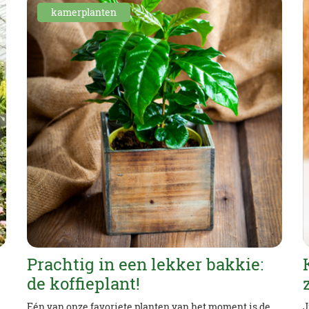
kamerplanten
Prachtig in een lekker bakkie:
de koffieplant!
Eén van onze favoriete planten van het moment is de
J