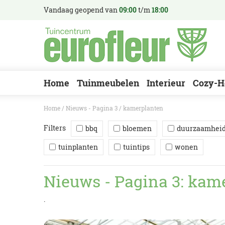
Ga
Vandaag geopend van
09:00
t/m
18:00
naar
content
Home
Tuinmeubelen
Interieur
Cozy-H
Home
Nieuws - Pagina 3
kamerplanten
Filters
bbq
bloemen
duurzaamhei
tuinplanten
tuintips
wonen
Nieuws - Pagina 3: kam
.