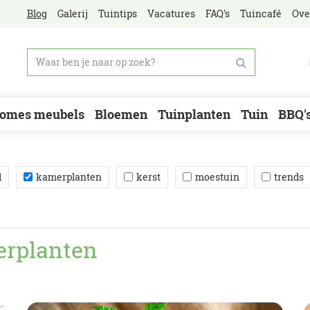
Blog
Galerij
Tuintips
Vacatures
FAQ's
Tuincafé
Ove
omes meubels
Bloemen
Tuinplanten
Tuin
BBQ'
d
kamerplanten
kerst
moestuin
trends
erplanten