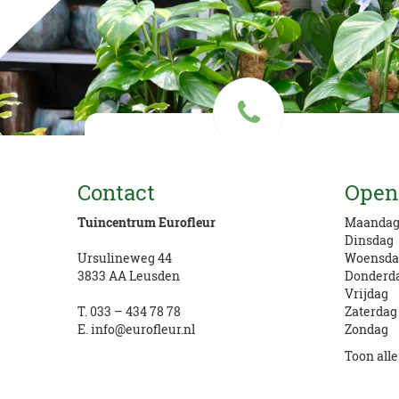
Vragen? Bel ons
Contact
Open
033 434 78 78
Tuincentrum Eurofleur
Maanda
Dinsdag
Ursulineweg 44
Woensda
3833 AA Leusden
Donderd
Vrijdag
T.
033 – 434 78 78
Zaterdag
E.
info@eurofleur.nl
Zondag
Toon all