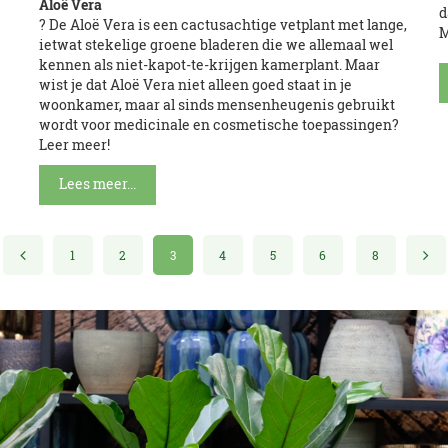
Aloë Vera
d
? De Aloë Vera is een cactusachtige vetplant met lange,
M
ietwat stekelige groene bladeren die we allemaal wel
kennen als niet-kapot-te-krijgen kamerplant. Maar
wist je dat Aloë Vera niet alleen goed staat in je
woonkamer, maar al sinds mensenheugenis gebruikt
wordt voor medicinale en cosmetische toepassingen?
Leer meer!
Lees meer...
1
2
3
4
5
6
8