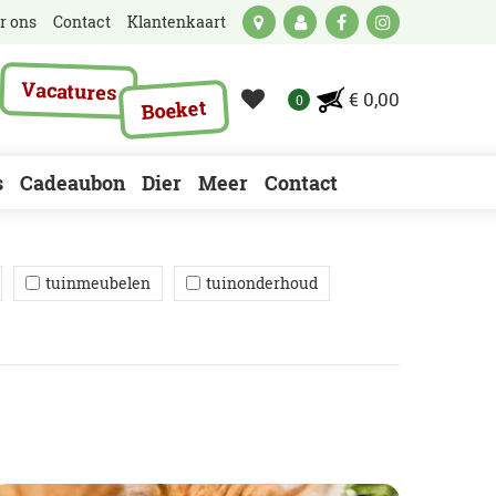
r ons
Contact
Klantenkaart
Vacatures
€ 0,00
Boeket
s
Cadeaubon
Dier
Meer
Contact
tuinmeubelen
tuinonderhoud