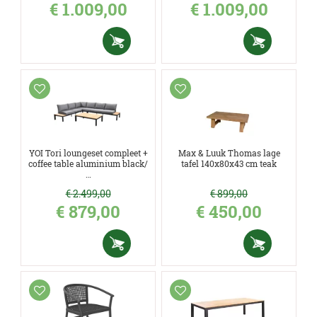
€
1.009
,
00
€
1.009
,
00
YOI Tori loungeset compleet +
Max & Luuk Thomas lage
coffee table aluminium black/
tafel 140x80x43 cm teak
…
€
2.499
,
00
€
899
,
00
€
879
,
00
€
450
,
00