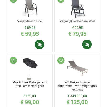
Vagar dining stoel
Vagar (1) verstelbare stoel
€
69
,
95
€
94
,
95
€
59
,
95
€
79
,
95
Max & Luuk Katie parasol
YOI Hokan lounger
Ø200 cm metaal grijs
aluminium - white/light grey
textilene
€
169
,
00
€
349.000
,
00
€
99
,
00
€
125
,
00