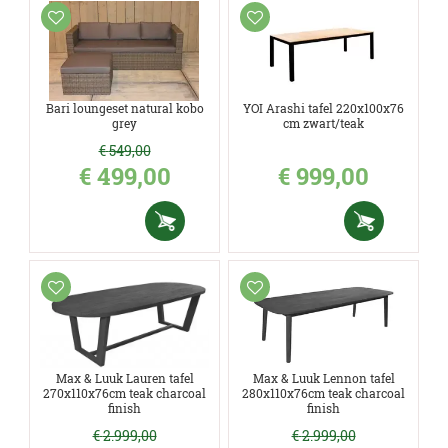
Bari loungeset natural kobo
YOI Arashi tafel 220x100x76
grey
cm zwart/teak
€
549
,
00
€
499
,
00
€
999
,
00
Max & Luuk Lauren tafel
Max & Luuk Lennon tafel
270x110x76cm teak charcoal
280x110x76cm teak charcoal
finish
finish
€
2.999
,
00
€
2.999
,
00