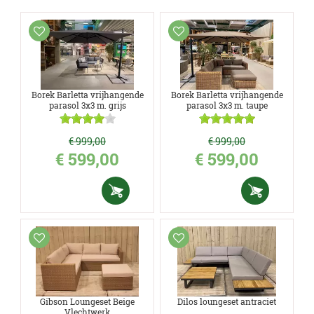
Borek Barletta vrijhangende
Borek Barletta vrijhangende
parasol 3x3 m. grijs
parasol 3x3 m. taupe
€
999
,
00
€
999
,
00
€
599
,
00
€
599
,
00
Gibson Loungeset Beige
Dilos loungeset antraciet
Vlechtwerk