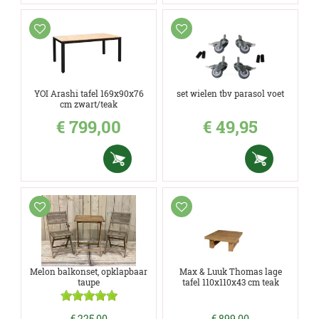
YOI Arashi tafel 169x90x76
set wielen tbv parasol voet
cm zwart/teak
€
799
,
00
€
49
,
95
Melon balkonset, opklapbaar
Max & Luuk Thomas lage
taupe
tafel 110x110x43 cm teak
€
225
,
00
€
899
,
00