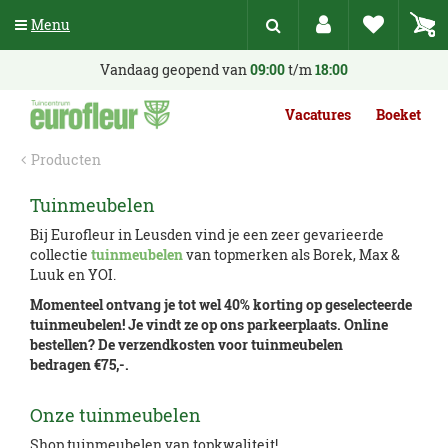
G
Menu
a
n
a
Vandaag geopend van
09:00
t/m
18:00
a
r
Vacatures
Boeket
c
o
Producten
n
t
Tuinmeubelen
e
n
Bij Eurofleur in Leusden vind je een zeer gevarieerde
t
collectie
tuinmeubelen
van topmerken als Borek, Max &
Luuk en YOI.
Momenteel ontvang je tot wel 40% korting op geselecteerde
tuinmeubelen! Je vindt ze op ons parkeerplaats. Online
bestellen? De verzendkosten voor tuinmeubelen
bedragen €75,-.
Onze tuinmeubelen
Shop tuinmeubelen van topkwaliteit!