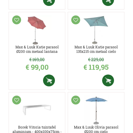
Max & Luuk Katie parasol
Max & Luuk Katie parasol
Ø200 cm metaal lantana
135x215 cm metaal cielo
€
169
,
00
€
229
,
00
€
99
,
00
€
119
,
95
Borek Vitoria tuintafel
Max & Luuk Olivia parasol
aluminium - 400x100x75cm -
Ø200 cm cielo