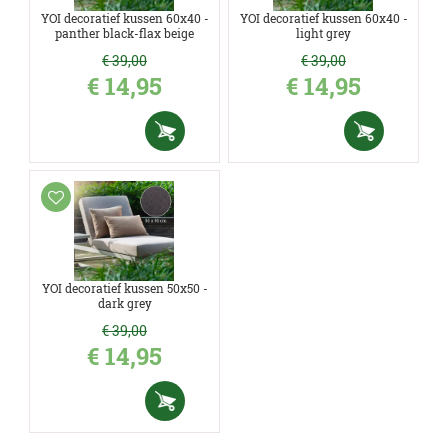
YOI decoratief kussen 60x40 -
YOI decoratief kussen 60x40 -
panther black-flax beige
light grey
€
39
,
00
€
39
,
00
€
14
,
95
€
14
,
95
YOI decoratief kussen 50x50 -
dark grey
€
39
,
00
€
14
,
95