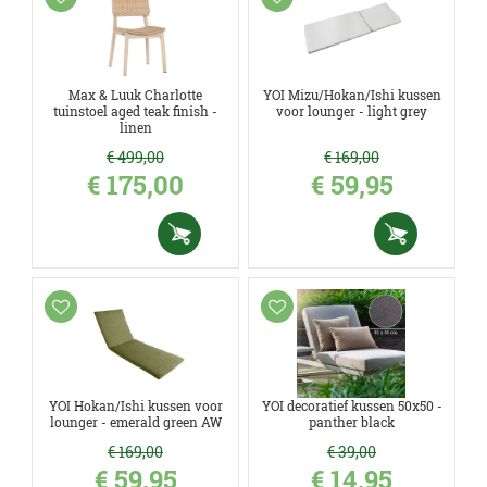
Max & Luuk Charlotte
YOI Mizu/Hokan/Ishi kussen
tuinstoel aged teak finish -
voor lounger - light grey
linen
€
499
,
00
€
169
,
00
€
175
,
00
€
59
,
95
YOI Hokan/Ishi kussen voor
YOI decoratief kussen 50x50 -
lounger - emerald green AW
panther black
€
169
,
00
€
39
,
00
€
59
,
95
€
14
,
95