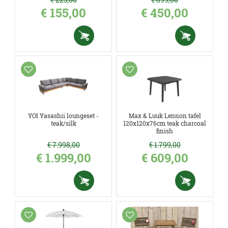
€
155
,
00
€
450
,
00
YOI Yasashii loungeset -
Max & Luuk Lennon tafel
teak/silk
120x120x76cm teak charcoal
finish
€
7.998
,
00
€
1.799
,
00
€
1.999
,
00
€
609
,
00