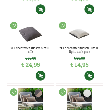
YOI decoratief kussen 50x50 -
YOI decoratief kussen 50x50 -
silk
light-dark grey
€
59
,
00
€
39
,
00
€
24
,
95
€
14
,
95