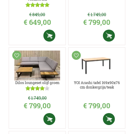
€
849
,
00
€
1.749
,
00
€
649
,
00
€
799
,
00
Dilos loungeset olijf groen
YOI Arashi tafel 169x90x76
cm donkergrijs/teak
€
1.749
,
00
€
799
,
00
€
799
,
00