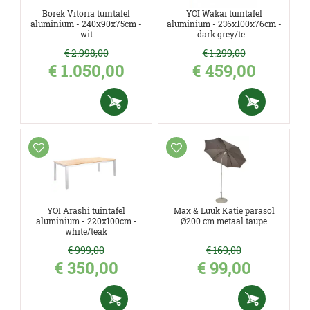
Borek Vitoria tuintafel
YOI Wakai tuintafel
aluminium - 240x90x75cm -
aluminium - 236x100x76cm -
wit
dark grey/te…
€
2.998
,
00
€
1.299
,
00
€
1.050
,
00
€
459
,
00
YOI Arashi tuintafel
Max & Luuk Katie parasol
aluminium - 220x100cm -
Ø200 cm metaal taupe
white/teak
€
999
,
00
€
169
,
00
€
350
,
00
€
99
,
00