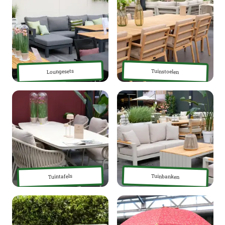
Tuinstoelen
Loungesets
Tuinbanken
Tuintafels