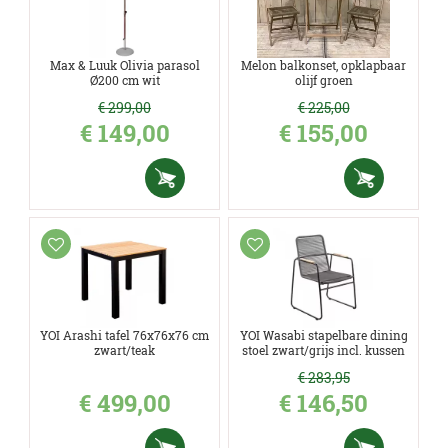
Max & Luuk Olivia parasol
Melon balkonset, opklapbaar
Ø200 cm wit
olijf groen
€
299
,
00
€
225
,
00
€
149
,
00
€
155
,
00
YOI Arashi tafel 76x76x76 cm
YOI Wasabi stapelbare dining
zwart/teak
stoel zwart/grijs incl. kussen
€
283
,
95
€
499
,
00
€
146
,
50