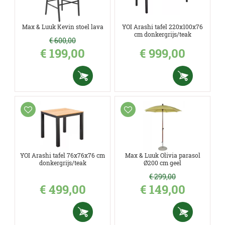
Max & Luuk Kevin stoel lava
YOI Arashi tafel 220x100x76
cm donkergrijs/teak
€
600
,
00
€
199
,
00
€
999
,
00
YOI Arashi tafel 76x76x76 cm
Max & Luuk Olivia parasol
donkergrijs/teak
Ø200 cm geel
€
299
,
00
€
499
,
00
€
149
,
00