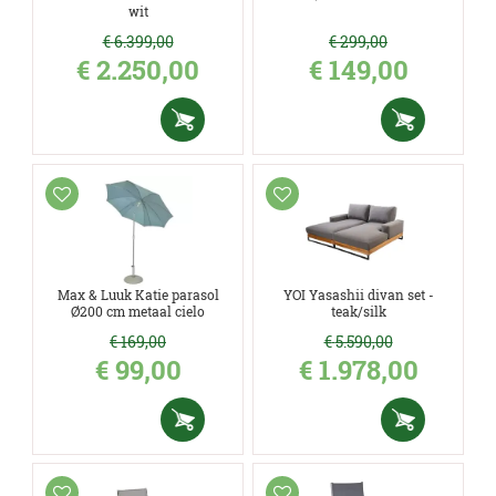
wit
€
6.399
,
00
€
299
,
00
€
2.250
,
00
€
149
,
00
Max & Luuk Katie parasol
YOI Yasashii divan set -
Ø200 cm metaal cielo
teak/silk
€
169
,
00
€
5.590
,
00
€
99
,
00
€
1.978
,
00