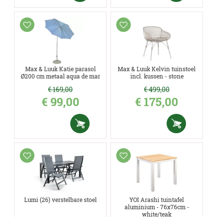
Max & Luuk Katie parasol
Max & Luuk Kelvin tuinstoel
Ø200 cm metaal aqua de mar
incl. kussen - stone
€
169
,
00
€
499
,
00
€
99
,
00
€
175
,
00
Lumi (26) verstelbare stoel
YOI Arashi tuintafel
aluminium - 76x76cm -
white/teak