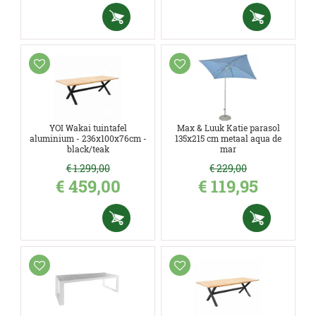
YOI Wakai tuintafel
Max & Luuk Katie parasol
aluminium - 236x100x76cm -
135x215 cm metaal aqua de
black/teak
mar
€
1.299
,
00
€
229
,
00
€
459
,
00
€
119
,
95